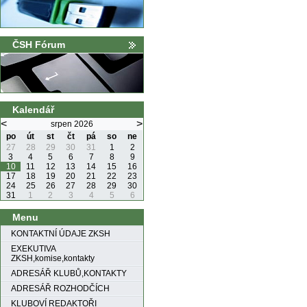
ČSH Fórum
Kalendář
<
>
srpen 2026
po
út
st
čt
pá
so
ne
27
28
29
30
31
1
2
3
4
5
6
7
8
9
10
11
12
13
14
15
16
17
18
19
20
21
22
23
24
25
26
27
28
29
30
31
1
2
3
4
5
6
Menu
KONTAKTNÍ ÚDAJE ZKSH
EXEKUTIVA
ZKSH,komise,kontakty
ADRESÁŘ KLUBŮ,KONTAKTY
ADRESÁŘ ROZHODČÍCH
KLUBOVÍ REDAKTOŘI