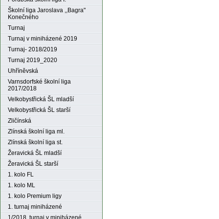
Školní liga Jaroslava ,,Bagra"
Konečného
Turnaj
Turnaj v miniházené 2019
Turnaj- 2018/2019
Turnaj 2019_2020
Uhříněvská
Varnsdorfské školní liga
2017/2018
Velkobystřická ŠL mladší
Velkobystřická ŠL starší
Zličínská
Zlínská školní liga ml.
Zlínská školní liga st.
Žeravická ŠL mladší
Žeravická ŠL starší
1. kolo FL
1. kolo ML
1. kolo Premium ligy
1. turnaj miniházené
1/2018. turnaj v miniházené