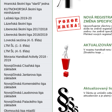
Hranická školní liga "starší" jedna
KUTNOHORSKÁ školní liga
miniházené
NOVÁ REGISTRA
Lašská liga 2019-20
ZMĚNA SPECIF
Lázeňská školní liga
Upozorňujeme všechny od
došlo ke změně registrač
Liberecká školní liga 2017/2018
změnu i ke změně specif
Přehled nových registrač
Liberecká školní liga 2018/2019
Lovecká sezóna (4.-5. třída)
AKTUALIZOVÁN
LTM ŠL (1.-3. třída)
V rozpisu handball netu 
LTM ŠL (4.-5. třída)
Zlínského kraje ...
Moravia Handball Activity 2018 -
2019
Novojičínská Císařská liga
základek
Novojičínská Jantarova liga
základek
Novojičínská Komenského liga
základek
Aktualizovaný li
Novojičínská Laudonova liga
V článku je umístěn odka
aktualizován a je platný
základek
Novojičínská Palackého liga
základek
Olomoucká liga mladší