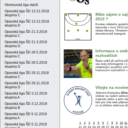
Olomoucká liga starší
Opavská liga ŠD 13.12.2018
Máte zájem o za
skupina C
2013 ?
Opavská liga ŠD 13.12.2018
Komise mládeže společn
skupina D
stanovila v roce 2013 p
oblast Moravy. Tématem k
Opavská liga ŠD 21.3.2019
dorostenecké kategorii.
skupina C
Opavská liga ŠD 21.3.2019
skupina D
Informace o zm
Opavská liga ŠD 28.5.2019
rozhodčích
skupina C
Řada celků již začíná př
Opavská liga ŠD 28.5.2019
vás tedy informujeme i 
skupina D
následující soutěžní ro
hodnocení rozhodčích v
Opavská liga ŠD 29.11.2018
skupina C
Opavská liga ŠD 29.11.2018
Vítejte na nové
skupina D
Jménem Exekutivy
Zlín
Opavská liga ŠD 3.12.2019
vítáme na našich webovýc
skupina A
rozjezdu webu a jeho dalš
kdo pro Vás web připravuj
Opavská liga ŠD 3.12.2019
co si můžete stáhnout (lo
skupina B
Opavská liga ŠD 5.11.2019
skupina A
1
2
3
4
5
6
7
8
9
10
11
Opavská liga ŠD 5.11.2019
21
22
23
24
25
26
27
28
29
30
31