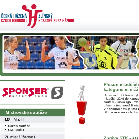
Přesun mladších
kategorie miniž
Družstvo TJ Holešov bylo
mladších žáků do kategor
soutěži Zlínská liga - ml
utkání v této soutěži zůs
V handballl netu je tat
Mistrovské soutěže
STK je uveden v článku.
MSL Muži I.
Rozpis soutěže
SML Muži I.
ZL mladší žactvo I
Zpráva STK - sta