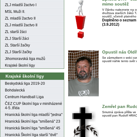
mimo soutěž
ZLJ mladší žactvo I
V článku naleznete na o
MSL Muži II.
družtsva starších žáků 
soutěž, včetně platného 
ZL mladší žactvo II
Doplněno o seznam 
(3.9.2012)
ZLJ mladší žactvo II
ZL starší žáci
ZLJ Starší žáci
ZL Starší žačky
Opustil nás Ol
ZLJ Starší žačky
Se zármutkem v srdci oz
Jihomoravská liga mužů
opustil náhle tento sv
Krajské školní ligy
Krajské školní ligy
Beskydská liga 2019-20
Bohdalecká
Centrum Handball Liga
ČEZ CUP školní liga v miniházené
Zemřel pan Rud
4-5..třída
Smutná zpráva přišla ve 
Hranická školní liga mladší "jedna"
opustil pan Rudolf HR
Hranická školní liga "smíšená" 23
Hranická školní liga "smíšená" 45
Hranická Školní liga starší "dvě"