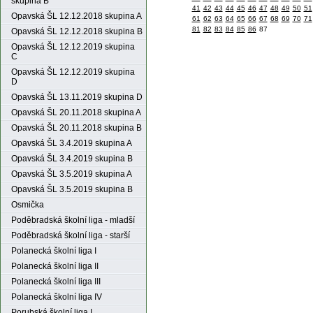
skupina B
41
42
43
44
45
46
47
48
49
50
51
Opavská ŠL 12.12.2018 skupina A
61
62
63
64
65
66
67
68
69
70
71
81
82
83
84
85
86
87
Opavská ŠL 12.12.2018 skupina B
Opavská ŠL 12.12.2019 skupina
C
Opavská ŠL 12.12.2019 skupina
D
Opavská ŠL 13.11.2019 skupina D
Opavská ŠL 20.11.2018 skupina A
Opavská ŠL 20.11.2018 skupina B
Opavská ŠL 3.4.2019 skupina A
Opavská ŠL 3.4.2019 skupina B
Opavská ŠL 3.5.2019 skupina A
Opavská ŠL 3.5.2019 skupina B
Osmička
Poděbradská školní liga - mladší
Poděbradská školní liga - starší
Polanecká školní liga I
Polanecká školní liga II
Polanecká školní liga III
Polanecká školní liga IV
Porubská školní liga I.