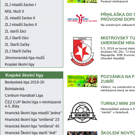
Festival miniházené
ZLJ mladší žactvo I
MSL Muži II.
PŘIHLÁŠKA DO S
ZL mladší žactvo II
PRŮVODNÍ DOPI
ZLJ mladší žactvo II
Na uvedených odkazech n
ZL starší žáci
MISTROVSKÝ TU
ZLJ Starší žáci
UHERSKÉM HRAD
ZL Starší žačky
5.5. 2019 se konal mistr
ZLJ Starší žačky
družstev HC Zlín, TJ Sok
Napajedla, SHK Kunovice
Jihomoravská liga mužů
Uherské Hradiště.
Krajské školní ligy
Krajské školní ligy
POZVÁNKA NA F
ZUBŘÍ
Beskydská liga 2019-20
Vážení, na uvedeném od
Bohdalecká
miniházené,který se leto
Centrum Handball Liga
ČEZ CUP školní liga v miniházené
TURNAJ MINI 20
4-5..třída
Házenkářská sobota 4.5
"miníků" v Holešově.
Hranická školní liga mladší "jedna"
Hranická školní liga "smíšená" 23
Hranická školní liga "smíšená" 45
ŠKOLENÍ NOVÝC
Hranická Školní liga starší "dvě"