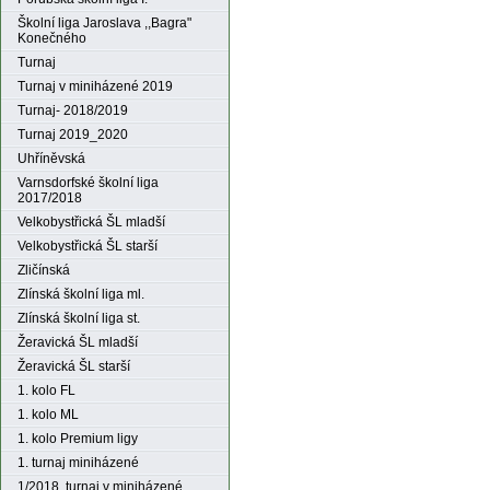
Školní liga Jaroslava ,,Bagra"
Konečného
Turnaj
Turnaj v miniházené 2019
Turnaj- 2018/2019
Turnaj 2019_2020
Uhříněvská
Varnsdorfské školní liga
2017/2018
Velkobystřická ŠL mladší
Velkobystřická ŠL starší
Zličínská
Zlínská školní liga ml.
Zlínská školní liga st.
Žeravická ŠL mladší
Žeravická ŠL starší
1. kolo FL
1. kolo ML
1. kolo Premium ligy
1. turnaj miniházené
1/2018. turnaj v miniházené