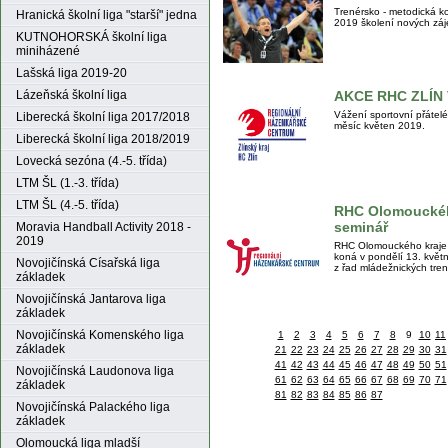
Trenérsko - metodická 
Hranická školní liga "starší" jedna
2019 školení nových záje
KUTNOHORSKÁ školní liga
miniházené
Lašská liga 2019-20
Lázeňská školní liga
AKCE RHC ZLÍN
Vážení sportovní přátelé
Liberecká školní liga 2017/2018
měsíc květen 2019.
Liberecká školní liga 2018/2019
Lovecká sezóna (4.-5. třída)
LTM ŠL (1.-3. třída)
LTM ŠL (4.-5. třída)
RHC Olomouckého
seminář
Moravia Handball Activity 2018 -
2019
RHC Olomouckého kraje z
koná v pondělí 13. květ
Novojičínská Císařská liga
z řad mládežnických tren
základek
Novojičínská Jantarova liga
základek
Novojičínská Komenského liga
1
2
3
4
5
6
7
8
9
10
11
základek
21
22
23
24
25
26
27
28
29
30
31
41
42
43
44
45
46
47
48
49
50
51
Novojičínská Laudonova liga
61
62
63
64
65
66
67
68
69
70
71
základek
81
82
83
84
85
86
87
Novojičínská Palackého liga
základek
Olomoucká liga mladší