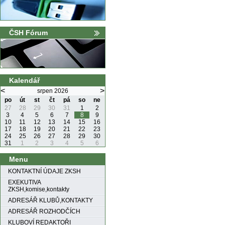
ČSH Fórum
Kalendář
<
>
srpen 2026
po
út
st
čt
pá
so
ne
27
28
29
30
31
1
2
3
4
5
6
7
8
9
10
11
12
13
14
15
16
17
18
19
20
21
22
23
24
25
26
27
28
29
30
31
1
2
3
4
5
6
Menu
KONTAKTNÍ ÚDAJE ZKSH
EXEKUTIVA
ZKSH,komise,kontakty
ADRESÁŘ KLUBŮ,KONTAKTY
ADRESÁŘ ROZHODČÍCH
KLUBOVÍ REDAKTOŘI