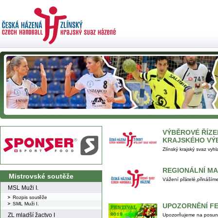
VÝBĚROVÉ ŘÍZE
KRAJSKÉHO VÝ
Zlínský krajský svaz vyhl
REGIONÁLNÍ M
Mistrovské soutěže
Vážení přátelé,přináším
MSL Muži I.
Rozpis soutěže
SML Muži I.
UPOZORNĚNÍ FE
ZL mladší žactvo I
Upozorňujeme na posunut