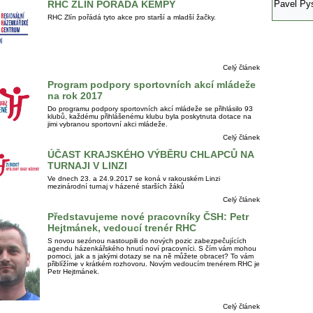
RHC ZLÍN POŘÁDÁ KEMPY
Pavel Py
RHC Zlín pořádá tyto akce pro starší a mladší žačky.
Celý článek
Program podpory sportovních akcí mládeže
na rok 2017
Do programu podpory sportovních akcí mládeže se přihlásilo 93
klubů, každému přihlášenému klubu byla poskytnuta dotace na
jimi vybranou sportovní akci mládeže.
Celý článek
ÚČAST KRAJSKÉHO VÝBĚRU CHLAPCŮ NA
TURNAJI V LINZI
Ve dnech 23. a 24.9.2017 se koná v rakouském Linzi
mezinárodní turnaj v házené starších žáků
Celý článek
Představujeme nové pracovníky ČSH: Petr
Hejtmánek, vedoucí trenér RHC
S novou sezónou nastoupili do nových pozic zabezpečujících
agendu házenkářského hnutí noví pracovníci. S čím vám mohou
pomoci, jak a s jakými dotazy se na ně můžete obracet? To vám
přiblížíme v krátkém rozhovoru. Novým vedoucím trenérem RHC je
Petr Hejtmánek.
Celý článek