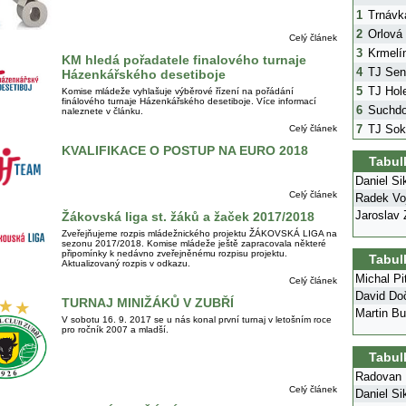
1
Trnávk
2
Orlová
Celý článek
3
Krmelí
KM hledá pořadatele finalového turnaje
4
TJ Sen
Házenkářského desetiboje
5
TJ Hol
Komise mládeže vyhlašuje výběrové řízení na pořádání
finálového turnaje Házenkářského desetiboje. Více informací
6
Suchdo
naleznete v článku.
7
TJ Sok
Celý článek
KVALIFIKACE O POSTUP NA EURO 2018
Tabul
Daniel Si
Celý článek
Radek Voj
Jaroslav 
Žákovská liga st. žáků a žaček 2017/2018
Zveřejňujeme rozpis mládežnického projektu ŽÁKOVSKÁ LIGA na
sezonu 2017/2018. Komise mládeže ještě zapracovala některé
připomínky k nedávno zveřejněnému rozpisu projektu.
Tabul
Aktualizovaný rozpis v odkazu.
Michal Pi
Celý článek
David Do
TURNAJ MINIŽÁKŮ V ZUBŘÍ
Martin Bu
V sobotu 16. 9. 2017 se u nás konal první turnaj v letošním roce
pro ročník 2007 a mladší.
Tabul
Radovan 
Celý článek
Daniel Si