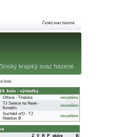
Český svaz házené
Zlínský krajský svaz házené
zí kola
 14. kolo - výsledky
Orlová - Trnávka
nezadáno
TJ Senice na Hané -
nezadáno
Krmelín
Suchdol n/O - TJ
nezadáno
Holešov B
ka
Z
V
R
P
skóre
B