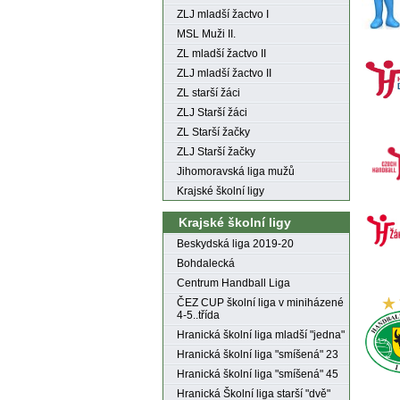
ZLJ mladší žactvo I
MSL Muži II.
ZL mladší žactvo II
ZLJ mladší žactvo II
ZL starší žáci
ZLJ Starší žáci
ZL Starší žačky
ZLJ Starší žačky
Jihomoravská liga mužů
Krajské školní ligy
Krajské školní ligy
Beskydská liga 2019-20
Bohdalecká
Centrum Handball Liga
ČEZ CUP školní liga v miniházené
4-5..třída
Hranická školní liga mladší "jedna"
Hranická školní liga "smíšená" 23
Hranická školní liga "smíšená" 45
Hranická Školní liga starší "dvě"