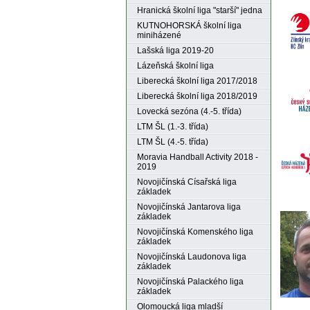
Hranická školní liga "starší" jedna
KUTNOHORSKÁ školní liga
miniházené
Lašská liga 2019-20
Lázeňská školní liga
Liberecká školní liga 2017/2018
Liberecká školní liga 2018/2019
Lovecká sezóna (4.-5. třída)
LTM ŠL (1.-3. třída)
LTM ŠL (4.-5. třída)
Moravia Handball Activity 2018 -
2019
Novojičínská Císařská liga
základek
Novojičínská Jantarova liga
základek
Novojičínská Komenského liga
základek
Novojičínská Laudonova liga
základek
Novojičínská Palackého liga
základek
Olomoucká liga mladší