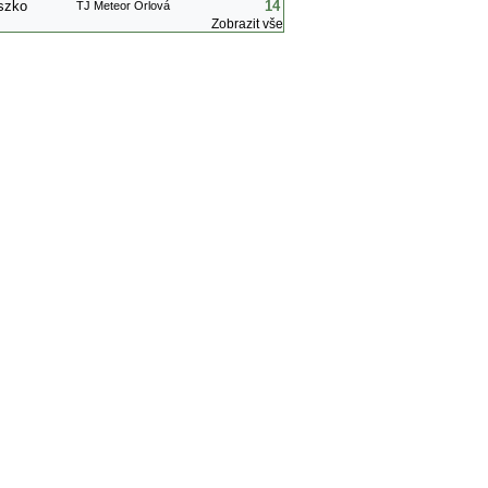
szko
14
TJ Meteor Orlová
Zobrazit vše