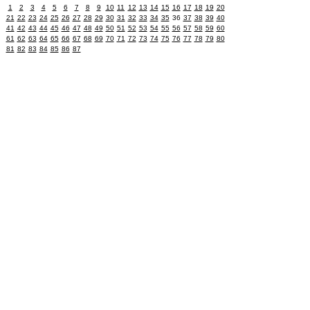
1
2
3
4
5
6
7
8
9
10
11
12
13
14
15
16
17
18
19
20
21
22
23
24
25
26
27
28
29
30
31
32
33
34
35
36
37
38
39
40
41
42
43
44
45
46
47
48
49
50
51
52
53
54
55
56
57
58
59
60
61
62
63
64
65
66
67
68
69
70
71
72
73
74
75
76
77
78
79
80
81
82
83
84
85
86
87