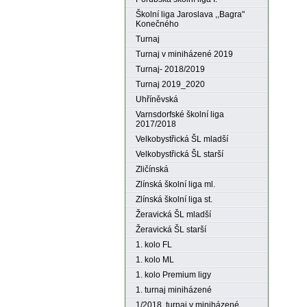
Školní liga Jaroslava ,,Bagra"
Konečného
Turnaj
Turnaj v miniházené 2019
Turnaj- 2018/2019
Turnaj 2019_2020
Uhříněvská
Varnsdorfské školní liga
2017/2018
Velkobystřická ŠL mladší
Velkobystřická ŠL starší
Zličínská
Zlínská školní liga ml.
Zlínská školní liga st.
Žeravická ŠL mladší
Žeravická ŠL starší
1. kolo FL
1. kolo ML
1. kolo Premium ligy
1. turnaj miniházené
1/2018. turnaj v miniházené