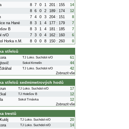
a
8
7
0
1
201 : 155
14
8
6
0
2
189 : 174
12
n
7
4
0
3
204 : 151
8
ice na Hané
8
3
1
4
177 : 179
7
ešov B
8
3
1
4
181 : 185
7
l n/O
7
3
0
4
162 : 160
6
ol Horka n.M.
8
0
0
8
150 : 260
0
ka střelců
kora
61
TJ Loko. Suchdol n/O
tovič
44
Sokol Krmelín
Zdráhal
42
TJ Loko. Suchdol n/O
Zobrazit vše
ka střelců sedmimetrových hodů
trun
17
TJ Loko. Suchdol n/O
čkal
12
TJ Holešov B
la
12
Sokol Trnávka
Zobrazit vše
ka trestů
Kutěj
20
TJ Loko. Suchdol n/O
kora
14
TJ Loko. Suchdol n/O