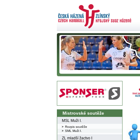
Mistrovské soutěže
MSL Muži I.
Rozpis soutěže
SML Muži I.
ZL mladší žactvo I