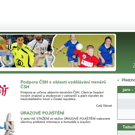
Předcho
Podpora ČSH v oblasti vzdělávání trenérů
ČSH
jaro -
Podpora je určena aktivním trenérům ČSH. Cílem je čerpání
nových znalostí a zkušeností v zahraničí a jejich transfer do
házenkářského hnutí v České republice.
Celý článek
ÚRAZOVÉ POJIŠTĚNÍ
V sekci KE STAŽENÍ ve složce ÚRAZOVÉ POJIŠTĚNÍ naleznete
všechny potřebné informace a formuláře k úrazům.
Tabul