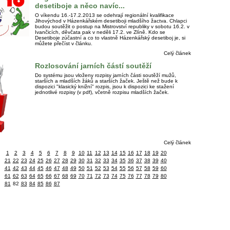
desetiboje a něco navíc...
O víkendu 16.-17.2.2013 se odehrají regionální kvalifikace
Jihovýchod v Házenkářském desetiboji mladšího žactva. Chlapci
budou soutěžit o postup na Mistrovství republiky v sobotu 16.2. v
Ivančicích, děvčata pak v neděli 17.2. ve Zlíně. Kdo se
Desetiboje zúčastní a co to vlastně Házenkářský desetiboj je, si
můžete přečíst v článku.
Celý článek
Rozlosování jarních částí soutěží
Do systému jsou vloženy rozpisy jarních části soutěží mužů,
starších a mladších žáků a starších žaček. Ještě než bude k
dispozici "klasický knižní" rozpis, jsou k dispozici ke stažení
jednotlivé rozpisy (v pdf), včetně rozpisu mladších žaček.
Celý článek
1
2
3
4
5
6
7
8
9
10
11
12
13
14
15
16
17
18
19
20
21
22
23
24
25
26
27
28
29
30
31
32
33
34
35
36
37
38
39
40
41
42
43
44
45
46
47
48
49
50
51
52
53
54
55
56
57
58
59
60
61
62
63
64
65
66
67
68
69
70
71
72
73
74
75
76
77
78
79
80
81
82
83
84
85
86
87