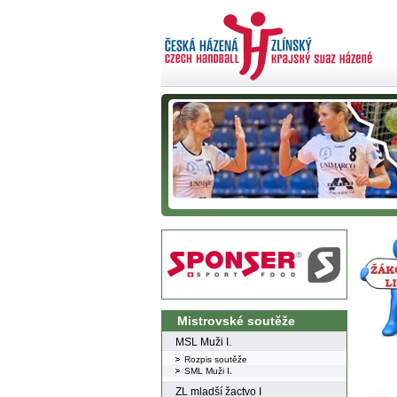
Mistrovské soutěže
MSL Muži I.
Rozpis soutěže
SML Muži I.
ZL mladší žactvo I