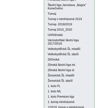
Školní liga Jaroslava ,,Bagra"
Konečného
Turnaj
Turnaj v miniházené 2019
Turnaj- 2018/2019
Turnaj 2019_2020
Uhříněvská
Varnsdorfské školní liga
2017/2018
Velkobystřická ŠL mladší
Velkobystřická ŠL starší
Zličínská
Zlínská školní liga ml.
Zlínská školní liga st.
Žeravická ŠL mladší
Žeravická ŠL starší
1. kolo FL
1. kolo ML
1. kolo Premium ligy
1. turnaj miniházené
1/2018. turnaj v miniházené