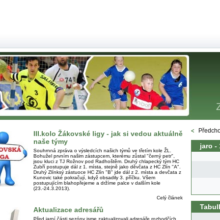
Předcho
III.kolo Žákovské ligy - jak si vedou aktuálně
naše týmy
jaro -
Souhrnná zpráva o výsledcích našich týmů ve třetím kole ŽL.
Bohužel prvním našim zástupcem, kterému zůstal "černý petr",
jsou kluci z TJ Rožnov pod Radhoštěm. Druhý chlapecký tým HC
Zubří postupuje dál z 1. místa, stejně jako děvčata z HC Zlín "A".
Druhý Zlínksý zástuoce HC Zlín "B" jde dál z 2. místa a devčata z
Kunovic také pokračují, když obsadily 3. příčku. Všem
postupujícím blahopřejeme a držíme palce v dalším kole
(23.-24.3.2013).
Celý článek
Tabul
Aktualizace adresářů
Před jarní části sezóny jsme zaktualizovali adresáře rozhodčích,