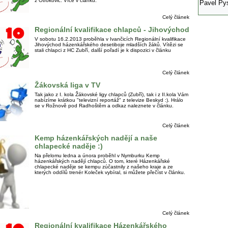
z Otrokovic. Více v článku.
Pavel Py
Celý článek
Regionální kvalifikace chlapců - Jihovýchod
V sobotu 16.2.2013 proběhla v Ivančicích Regionální kvalifikace
Jihovýchod házenkářského desetiboje mladších žáků. Vítězi se
stali chlapci z HC Zubří, další pořadí je k dispozici v článku
Celý článek
Žákovská liga v TV
Tak jako z I. kola Žákovské ligy chlapců (Zubří), tak i z II.kola Vám
nabízíme krátkou "televizní reportáž" z televize Beskyd :). Hrálo
se v Rožnově pod Radhoštěm a odkaz naleznete v článku.
Celý článek
Kemp házenkářských nadějí a naše
chlapecké naděje :)
Na přelomu ledna a února proběhl v Nymburku Kemp
házenkářských nadějí chlapců. O tom, které Házenkářské
chlapecké naděje se kempu zúčastnily z našeho kraje a ze
kterých oddílů trenér Koleček vybíral, si můžete přečíst v článku.
Celý článek
Regionální kvalifikace Házenkářského