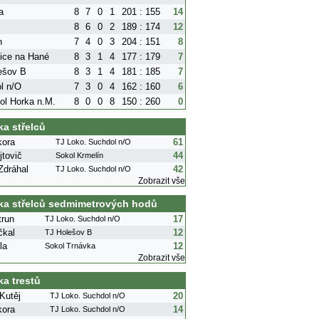
a
8
7
0
1
201 : 155
14
8
6
0
2
189 : 174
12
n
7
4
0
3
204 : 151
8
ice na Hané
8
3
1
4
177 : 179
7
ešov B
8
3
1
4
181 : 185
7
l n/O
7
3
0
4
162 : 160
6
ol Horka n.M.
8
0
0
8
150 : 260
0
ka střelců
kora
61
TJ Loko. Suchdol n/O
tovič
44
Sokol Krmelín
Zdráhal
42
TJ Loko. Suchdol n/O
Zobrazit vše
ka střelců sedmimetrových hodů
trun
17
TJ Loko. Suchdol n/O
čkal
12
TJ Holešov B
la
12
Sokol Trnávka
Zobrazit vše
ka trestů
Kutěj
20
TJ Loko. Suchdol n/O
kora
14
TJ Loko. Suchdol n/O