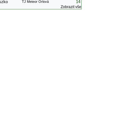
szko
14
TJ Meteor Orlová
Zobrazit vše