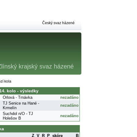
Český svaz házené
Zlínský krajský svaz házené
zí kola
 14. kolo - výsledky
Orlová - Trnávka
nezadáno
TJ Senice na Hané -
nezadáno
Krmelín
Suchdol n/O - TJ
nezadáno
Holešov B
ka
Z
V
R
P
skóre
B