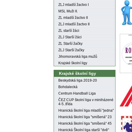
ZLJ mladší žactvo I
MSL Muži II.
ZL mladší žactvo II
ZLJ mladší žactvo II
ZL starší žáci
ZLJ Starší žáci
ZL Starší žačky
ZLJ Starší žačky
Jihomoravská liga mužů
Krajské školní ligy
Krajské školní ligy
Beskydská liga 2019-20
Bohdalecká
Centrum Handball Liga
ČEZ CUP školní liga v miniházené
4-5..třída
Hranická školní liga mladší "jedna"
Hranická školní liga "smíšená" 23
Hranická školní liga "smíšená" 45
Hranická Školní liga starší "dvě"