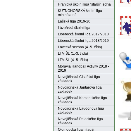
Hranická školní liga "starší" jedna
KUTNOHORSKÁ školní liga
miniházené
Lašská liga 2019-20
Lázeňská školní liga
Liberecká školní liga 2017/2018
Liberecká školní liga 2018/2019
Lovecká sezóna (4.-5. třída)
LTM ŠL (1.-3. třída)
LTM ŠL (4.-5. třída)
Moravia Handball Activity 2018 -
2019
Novojičínská Císařská liga
základek
Novojičínská Jantarova liga
základek
Novojičínská Komenského liga
základek
Novojičínská Laudonova liga
základek
Novojičínská Palackého liga
základek
Olomoucká liga mladší