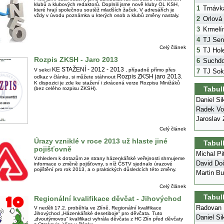
klubů a klubových redaktorů. Doplnili jsme nově kluby OL KSH,
1
Trnávk
které hrají společnou soutěž mladších žaček. V adresářích je
vždy v úvodu poznámka u kterých osob a klubů změny nastaly.
2
Orlová
3
Krmelí
4
TJ Sen
Celý článek
5
TJ Hol
Rozpis ZKSH - Jaro 2013
6
Suchdo
KE STAŽENÍ - 2012 - 2013
V sekci
, případně přímo přes
7
TJ Sok
Rozpis ZKSH jaro 2013
odkaz v článku, si můžete stáhnout
.
K dispozici je zde ke stažení i zkrácená verze Rozpisu Minižáků
Tabul
(bez celého rozpisu ZKSH).
Daniel Si
Radek Voj
Jaroslav 
Celý článek
Úrazy vzniklé v roce 2013 už hlaste jiné
Tabul
pojišťovně
Michal Pi
Vzhledem k dotazům ze strany házenkářské veřejnosti shrnujeme
David Do
informace o změně pojišťovny, s níž ČSTV sjednalo úrazové
pojištění pro rok 2013, a o praktických důsledcích této změny.
Martin Bu
Celý článek
Tabul
Regionální kvalifikace děvčat - Jihovýchod
Radovan 
V neděli 17.2. proběhla ve Zlíně. Regionální kvalifikace
Jihovýchod „Házenkářské desetiboje“ pro děvčata. Tuto
Daniel Si
„dvoutýmovou“ kvalifikaci vyhrála děvčata z HC Zlín před děvčaty