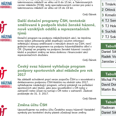
talentovanou mládeží ve věku od 6 do 15 let, a Talentovaných
1
Trnávk
center mládeže (TCM), tedy specializovaných center pro práci s
talentovanou mládeží ve věku od 15 do 19 let.
2
Orlová
Celý článek
3
Krmelí
Další dotační programy ČSH, tentokrát
4
TJ Sen
směřované k podpoře klubů ženské házené,
5
TJ Hol
nově vzniklých oddílů a reprezentačních
6
Suchdo
týmů
7
TJ Sok
Dotační program na podporu mládežnických akcí, ke kterému
tento týden přineseme ještě doplňující souhrn informací
reflektující dotazy směřované v minulých dnech na ČSH, není
Tabul
jediným novým programem na podporu házenkářského dění v
ČR. Chystají se projekty na podporu ženské házené i nových
Daniel Si
klubů a pozitivní změny se letos dotknou i financování akcí
reprezentačních družstev.
Radek Voj
Celý článek
Jaroslav 
Český svaz házené vyhlašuje program
podpory sportovních akcí mládeže pro rok
Tabul
2017
Michal Pi
Na základě schválené první verze rozpočtu ČSH a v souvislosti s
deklarovanou podporou ČSH klubům na období roku 2017,
David Do
vyhlašujeme následující program, určený primárně na pořádání
sportovních akcí klubů, jako jsou soustředění v ČR nebo v
Martin Bu
zahraničí nebo účast na turnaji v ČR nebo v zahraničí. Žádosti
podávejte do 31. 3. 2017.
Celý článek
Tabul
Změna účtu ČSH
Radovan 
Upozorňujeme na změnu účtu Českého svazu házené! Variabilní
Daniel Si
symboly pro konkrétní druhy plateb zůstávají beze změny.