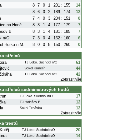
a
8
7
0
1
201 : 155
14
8
6
0
2
189 : 174
12
n
7
4
0
3
204 : 151
8
ice na Hané
8
3
1
4
177 : 179
7
ešov B
8
3
1
4
181 : 185
7
l n/O
7
3
0
4
162 : 160
6
ol Horka n.M.
8
0
0
8
150 : 260
0
ka střelců
kora
61
TJ Loko. Suchdol n/O
tovič
44
Sokol Krmelín
Zdráhal
42
TJ Loko. Suchdol n/O
Zobrazit vše
ka střelců sedmimetrových hodů
trun
17
TJ Loko. Suchdol n/O
čkal
12
TJ Holešov B
la
12
Sokol Trnávka
Zobrazit vše
ka trestů
Kutěj
20
TJ Loko. Suchdol n/O
kora
14
TJ Loko. Suchdol n/O