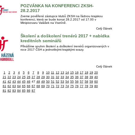
POZVÁNKA NA KONFERENCI ZKSH-
28.2.2017
Zveme pověřené zástupce klubů ZKSH na řádnou krajskou
konferenci, která se bude konat 28.2.2017 od 17.00 v
Minipivovaru Valášek na Vsetíně.
Celý článek
Školení a doškolení trenérů 2017 + nabídka
kreditních seminářů
Přinášíme souhrn školení a doškolení trenérů organizovaných v
roce 2017 ČSH a jednotlivými krajskými svazy.
Celý článek
1
2
3
4
5
6
7
8
9
10
11
12
13
14
15
16
17
18
19
20
21
22
23
24
25
26
27
28
29
30
31
32
33
34
35
36
37
38
39
40
41
42
43
44
45
46
47
48
49
50
51
52
53
54
55
56
57
58
59
60
61
62
63
64
65
66
67
68
69
70
71
72
73
74
75
76
77
78
79
80
81
82
83
84
85
86
87