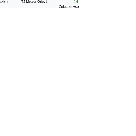
szko
14
TJ Meteor Orlová
Zobrazit vše