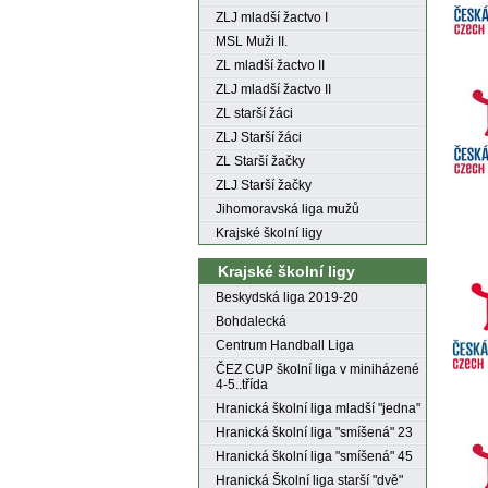
ZLJ mladší žactvo I
MSL Muži II.
ZL mladší žactvo II
ZLJ mladší žactvo II
ZL starší žáci
ZLJ Starší žáci
ZL Starší žačky
ZLJ Starší žačky
Jihomoravská liga mužů
Krajské školní ligy
Krajské školní ligy
Beskydská liga 2019-20
Bohdalecká
Centrum Handball Liga
ČEZ CUP školní liga v miniházené
4-5..třída
Hranická školní liga mladší "jedna"
Hranická školní liga "smíšená" 23
Hranická školní liga "smíšená" 45
Hranická Školní liga starší "dvě"