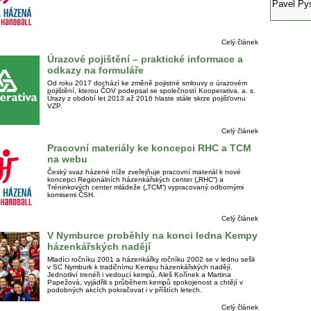
Pavel Py
Celý článek
Úrazové pojištění – praktické informace a
odkazy na formuláře
Od roku 2017 dochází ke změně pojistné smlouvy o úrazovém
pojištění, kterou ČOV podepsal se společností Kooperativa, a. s.
Úrazy z období let 2013 až 2016 hlaste stále skrze pojišťovnu
VZP.
Celý článek
Pracovní materiály ke koncepci RHC a TCM
na webu
Český svaz házené níže zveřejňuje pracovní materiál k nové
koncepci Regionálních házenkářských center („RHC“) a
Tréninkových center mládeže („TCM“) vypracovaný odbornými
komisemi ČSH.
Celý článek
V Nymburce proběhly na konci ledna Kempy
házenkářských nadějí
Mladíci ročníku 2001 a házenkářky ročníku 2002 se v lednu sešli
v SC Nymburk k tradičnímu Kempu házenkářských nadějí.
Jednotliví trenéři i vedoucí kempů, Aleš Kořínek a Martina
Papežová, vyjádřili s průběhem kempů spokojenost a chtějí v
podobných akcích pokračovat i v příštích letech.
Celý článek