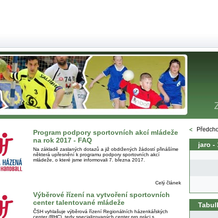
Předcho
Program podpory sportovních akcí mládeže
na rok 2017 - FAQ
jaro -
Na základě zaslaných dotazů a již obdržených žádostí přinášíme
některá upřesnění k programu podpory sportovních akcí
mládeže, o které jsme informovali 7. března 2017.
Celý článek
Výběrové řízení na vytvoření sportovních
center talentované mládeže
Tabul
ČSH vyhlašuje výběrová řízení Regionálních házenkářských
center (RHC), tedy specializovaných center pro práci s