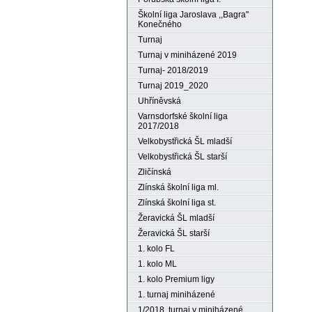
Školní liga Jaroslava ,,Bagra"
Konečného
Turnaj
Turnaj v miniházené 2019
Turnaj- 2018/2019
Turnaj 2019_2020
Uhříněvská
Varnsdorfské školní liga
2017/2018
Velkobystřická ŠL mladší
Velkobystřická ŠL starší
Zličínská
Zlínská školní liga ml.
Zlínská školní liga st.
Žeravická ŠL mladší
Žeravická ŠL starší
1. kolo FL
1. kolo ML
1. kolo Premium ligy
1. turnaj miniházené
1/2018. turnaj v miniházené