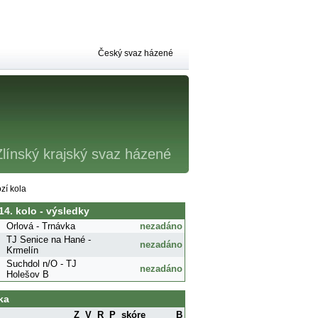
Český svaz házené
Zlínský krajský svaz házené
zí kola
 14. kolo - výsledky
Orlová - Trnávka
nezadáno
TJ Senice na Hané -
nezadáno
Krmelín
Suchdol n/O - TJ
nezadáno
Holešov B
ka
Z
V
R
P
skóre
B