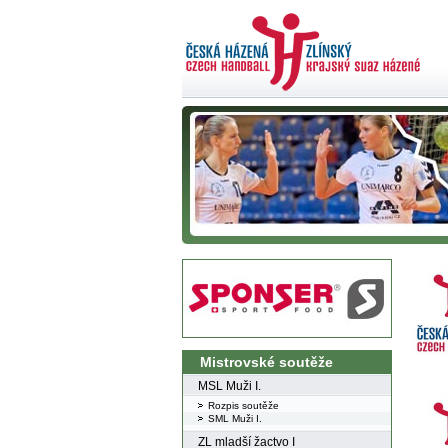
Mistrovské soutěže
MSL Muži I.
Rozpis soutěže
SML Muži I.
ZL mladší žactvo I