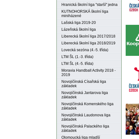
Hranická školní liga "starší" jedna
KUTNOHORSKÁ školní liga
miniházené
Lašská liga 2019-20
Lázeňská školní liga
Liberecká školní liga 2017/2018
Liberecká školní liga 2018/2019
Lovecká sezóna (4.-5. třída)
LTM ŠL (1.-3. třída)
LTM ŠL (4.-5. třída)
Moravia Handball Activity 2018 -
2019
Novojičínská Císařská liga
základek
Novojičínská Jantarova liga
základek
Novojičínská Komenského liga
základek
Novojičínská Laudonova liga
základek
Novojičínská Palackého liga
základek
Olomoucká liga mladší