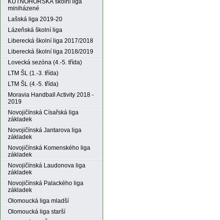
KUTNOHORSKÁ školní liga
miniházené
Lašská liga 2019-20
Lázeňská školní liga
Liberecká školní liga 2017/2018
Liberecká školní liga 2018/2019
Lovecká sezóna (4.-5. třída)
LTM ŠL (1.-3. třída)
LTM ŠL (4.-5. třída)
Moravia Handball Activity 2018 -
2019
Novojičínská Císařská liga
základek
Novojičínská Jantarova liga
základek
Novojičínská Komenského liga
základek
Novojičínská Laudonova liga
základek
Novojičínská Palackého liga
základek
Olomoucká liga mladší
Olomoucká liga starší