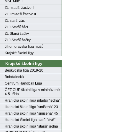
MSL Muži II.
ZL mladší žactvo II
ZLJ mladší žactvo II
ZL starší žáci
ZLJ Starší žáci
ZL Starší žačky
ZLJ Starší žačky
Jihomoravská liga mužů
Krajské školní ligy
Krajské školní ligy
Beskydská liga 2019-20
Bohdalecká
Centrum Handball Liga
ČEZ CUP školní liga v miniházené
4-5..třída
Hranická školní liga mladší "jedna"
Hranická školní liga "smíšená" 23
Hranická školní liga "smíšená" 45
Hranická Školní liga starší "dvě"
Hranická školní liga "starší" jedna