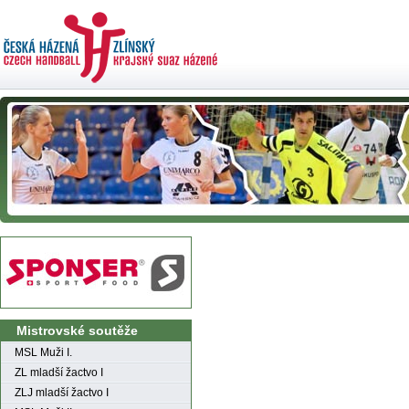
Mistrovské soutěže
MSL Muži I.
ZL mladší žactvo I
ZLJ mladší žactvo I