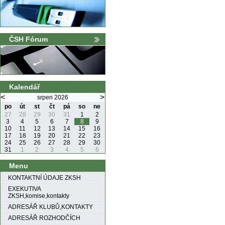
ČSH Fórum
Kalendář
<
>
srpen 2026
po
út
st
čt
pá
so
ne
27
28
29
30
31
1
2
3
4
5
6
7
8
9
10
11
12
13
14
15
16
17
18
19
20
21
22
23
24
25
26
27
28
29
30
31
1
2
3
4
5
6
Menu
KONTAKTNÍ ÚDAJE ZKSH
EXEKUTIVA
ZKSH,komise,kontakty
ADRESÁŘ KLUBŮ,KONTAKTY
ADRESÁŘ ROZHODČÍCH