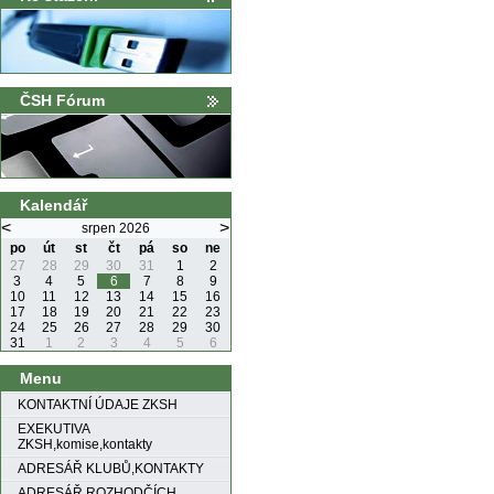
ČSH Fórum
Kalendář
<
>
srpen 2026
po
út
st
čt
pá
so
ne
27
28
29
30
31
1
2
3
4
5
6
7
8
9
10
11
12
13
14
15
16
17
18
19
20
21
22
23
24
25
26
27
28
29
30
31
1
2
3
4
5
6
Menu
KONTAKTNÍ ÚDAJE ZKSH
EXEKUTIVA
ZKSH,komise,kontakty
ADRESÁŘ KLUBŮ,KONTAKTY
ADRESÁŘ ROZHODČÍCH