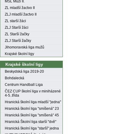
MSL Muži II.
ZL mladší žactvo II
ZLJ mladší žactvo II
ZL starší žáci
ZLJ Starší žáci
ZL Starší žačky
ZLJ Starší žačky
Jihomoravská liga mužů
Krajské školní ligy
Krajské školní ligy
Beskydská liga 2019-20
Bohdalecká
Centrum Handball Liga
ČEZ CUP školní liga v miniházené
4-5..třída
Hranická školní liga mladší "jedna"
Hranická školní liga "smíšená" 23
Hranická školní liga "smíšená" 45
Hranická Školní liga starší "dvě"
Hranická školní liga "starší" jedna