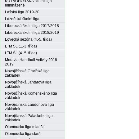
KUTNOHORSKÁ školní liga
miniházené
Lašská liga 2019-20
Lázeňská školní liga
Liberecká školní liga 2017/2018
Liberecká školní liga 2018/2019
Lovecká sezóna (4.-5. třída)
LTM ŠL (1.-3. třída)
LTM ŠL (4.-5. třída)
Moravia Handball Activity 2018 -
2019
Novojičínská Císařská liga
základek
Novojičínská Jantarova liga
základek
Novojičínská Komenského liga
základek
Novojičínská Laudonova liga
základek
Novojičínská Palackého liga
základek
Olomoucká liga mladší
Olomoucká liga starší