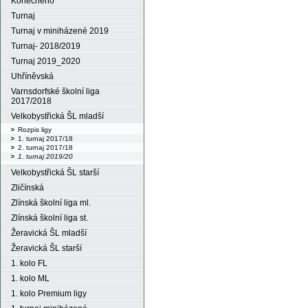
Konečného
Turnaj
Turnaj v miniházené 2019
Turnaj- 2018/2019
Turnaj 2019_2020
Uhříněvská
Varnsdorfské školní liga
2017/2018
Velkobystřická ŠL mladší
Rozpis ligy
1. turnaj 2017/18
2. turnaj 2017/18
1. turnaj 2019/20
Velkobystřická ŠL starší
Zličínská
Zlínská školní liga ml.
Zlínská školní liga st.
Žeravická ŠL mladší
Žeravická ŠL starší
1. kolo FL
1. kolo ML
1. kolo Premium ligy