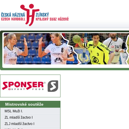
Mistrovské soutěže
MSL Muži I.
ZL mladší žactvo I
ZLJ mladší žactvo I