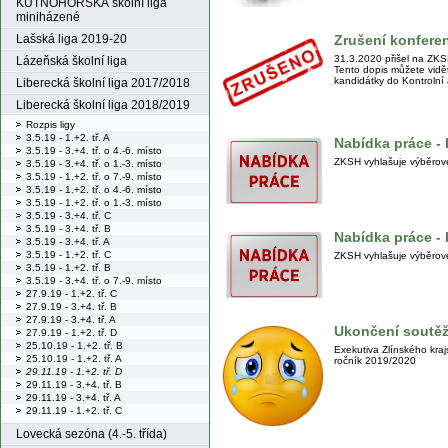
KUTNOHORSKÁ školní liga
miniházené
Zrušení konfere
Lašská liga 2019-20
31.3.2020 přišel na ZKS
Lázeňská školní liga
Tento dopis můžete vidě
kandidátky do Kontrolní
Liberecká školní liga 2017/2018
Liberecká školní liga 2018/2019
Rozpis ligy
3.5.19 - 1.+2. tř. A
Nabídka práce - 
3.5.19 - 3.+4. tř. o 4.-6. místo
ZKSH vyhlašuje výběrové 
3.5.19 - 3.+4. tř. o 1.-3. místo
3.5.19 - 1.+2. tř. o 7.-9. místo
3.5.19 - 1.+2. tř. o 4.-6. místo
3.5.19 - 1.+2. tř. o 1.-3. místo
3.5.19 - 3.+4. tř. C
3.5.19 - 3.+4. tř. B
Nabídka práce -
3.5.19 - 3.+4. tř. A
3.5.19 - 1.+2. tř. C
ZKSH vyhlašuje výběrové
3.5.19 - 1.+2. tř. B
3.5.19 - 3.+4. tř. o 7.-9. místo
27.9.19 - 1.+2. tř. C
27.9.19 - 3.+4. tř. B
27.9.19 - 3.+4. tř. A
Ukončení soutěž
27.9.19 - 1.+2. tř. D
25.10.19 - 1.+2. tř. B
Exekutiva Zlínského kra
25.10.19 - 1.+2. tř. A
ročník 2019/2020
29.11.19 - 1.+2. tř. D
29.11.19 - 3.+4. tř. B
29.11.19 - 3.+4. tř. A
29.11.19 - 1.+2. tř. C
Lovecká sezóna (4.-5. třída)