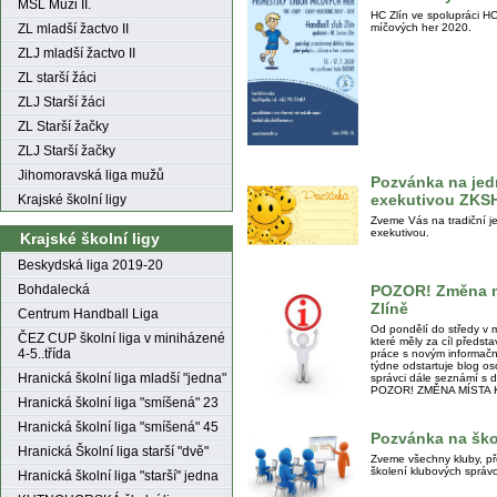
MSL Muži II.
HC Zlín ve spolupráci H
ZL mladší žactvo II
míčových her 2020.
ZLJ mladší žactvo II
ZL starší žáci
ZLJ Starší žáci
ZL Starší žačky
ZLJ Starší žačky
Jihomoravská liga mužů
Pozvánka na jed
exekutivou ZKS
Krajské školní ligy
Zveme Vás na tradiční j
exekutivou.
Krajské školní ligy
Beskydská liga 2019-20
POZOR! Změna mí
Bohdalecká
Zlíně
Centrum Handball Liga
Od pondělí do středy v m
ČEZ CUP školní liga v miniházené
které měly za cíl předst
4-5..třída
práce s novým informačn
týdne odstartuje blog os
Hranická školní liga mladší "jedna"
správci dále seznámí s 
POZOR! ZMĚNA MÍSTA 
Hranická školní liga "smíšená" 23
Hranická školní liga "smíšená" 45
Pozvánka na ško
Hranická Školní liga starší "dvě"
Zveme všechny kluby, př
školení klubových správ
Hranická školní liga "starší" jedna