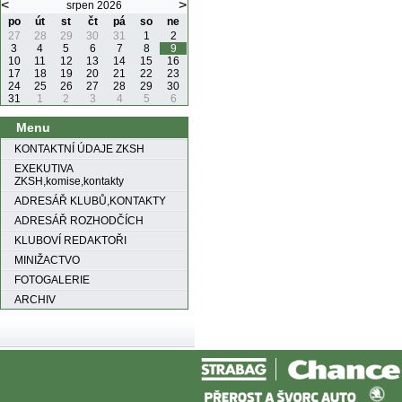
<
>
srpen 2026
po
út
st
čt
pá
so
ne
27
28
29
30
31
1
2
3
4
5
6
7
8
9
10
11
12
13
14
15
16
17
18
19
20
21
22
23
24
25
26
27
28
29
30
31
1
2
3
4
5
6
Menu
KONTAKTNÍ ÚDAJE ZKSH
EXEKUTIVA
ZKSH,komise,kontakty
ADRESÁŘ KLUBŮ,KONTAKTY
ADRESÁŘ ROZHODČÍCH
KLUBOVÍ REDAKTOŘI
MINIŽACTVO
FOTOGALERIE
ARCHIV