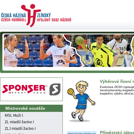
Výběrové řízení 
Exekutiva ZKSH vypisuje
trenéra/trenérky krajské
krajského výběru děvčat
Mistrovské soutěže
MSL Muži I.
ZL mladší žactvo I
ZLJ mladší žactvo I
Příměstský tábo