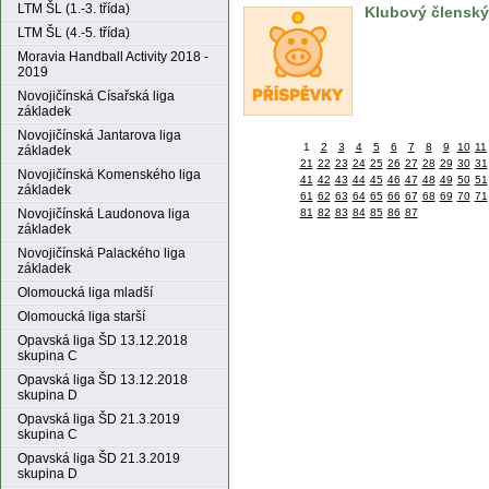
LTM ŠL (1.-3. třída)
Klubový členský
LTM ŠL (4.-5. třída)
Moravia Handball Activity 2018 -
2019
Novojičínská Císařská liga
základek
Novojičínská Jantarova liga
1
2
3
4
5
6
7
8
9
10
11
základek
21
22
23
24
25
26
27
28
29
30
31
Novojičínská Komenského liga
41
42
43
44
45
46
47
48
49
50
51
základek
61
62
63
64
65
66
67
68
69
70
71
81
82
83
84
85
86
87
Novojičínská Laudonova liga
základek
Novojičínská Palackého liga
základek
Olomoucká liga mladší
Olomoucká liga starší
Opavská liga ŠD 13.12.2018
skupina C
Opavská liga ŠD 13.12.2018
skupina D
Opavská liga ŠD 21.3.2019
skupina C
Opavská liga ŠD 21.3.2019
skupina D