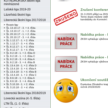
KUTNOHORSKÁ školní liga
miniházené
Zrušení konfere
Lašská liga 2019-20
31.3.2020 přišel na ZKS
Lázeňská školní liga
Tento dopis můžete vidě
kandidátky do Kontrolní
Liberecká školní liga 2017/2018
Rozpis ligy
ŠL 13.10.17 - 3. + 4. třída
ŠL 13.10.17 - 1. + 2. třída
Nabídka práce - 
ŠL 20.10.17 - 1. + 2. třída
ŠL 20.10.17 - 3. + 4. třída
ZKSH vyhlašuje výběrové 
ŠL 1.12.17 - 1. + 2. třída
ŠL 1.12.17 - 3. + 4. třída
ŠL 8.12.17 - 1. + 2. třída
ŠL 8.12.17 - 3. + 4. třída
ŠL 9.2.18 - 1. + 2. třída D
ŠL 9.2.18 - 1. + 2. třída C
Nabídka práce -
ŠL 9.2.18 - 3. + 4. třída A
ZKSH vyhlašuje výběrové
ŠL 9.2.18 - 3. + 4. třída B
ŠL 13.4.18 - 1. + 2. třída D
ŠL 13.4.18 - 3. + 4. třída A
ŠL 13.4.18 - 3. + 4. třída B
ŠL 13.4.18 - 1. + 2. třída C
ŠL 8.6.18 - 1. + 2. třída A
Ukončení soutěž
ŠL 8.6.18 - 3. + 4. třída B
Exekutiva Zlínského kra
ŠL 5.10.18 - 1. + 2. třída
ročník 2019/2020
ŠL 5.10.18 - 3. + 4. třída
Liberecká školní liga 2018/2019
Lovecká sezóna (4.-5. třída)
LTM ŠL (1.-3. třída)