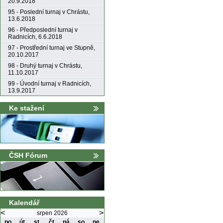
20.9.2018
95 - Poslední turnaj v Chrástu,
13.6.2018
96 - Předposlední turnaj v
Radnicích, 6.6.2018
97 - Prostřední turnaj ve Stupně,
20.10.2017
98 - Druhý turnaj v Chrástu,
11.10.2017
99 - Úvodní turnaj v Radnicích,
13.9.2017
Ke stažení
ČSH Fórum
Kalendář
<
>
srpen 2026
po
út
st
čt
pá
so
ne