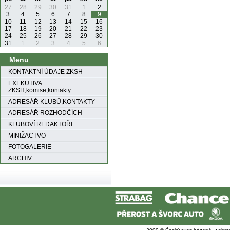
27
28
29
30
31
1
2
3
4
5
6
7
8
9
10
11
12
13
14
15
16
17
18
19
20
21
22
23
24
25
26
27
28
29
30
31
1
2
3
4
5
6
Menu
KONTAKTNÍ ÚDAJE ZKSH
EXEKUTIVA
ZKSH,komise,kontakty
ADRESÁŘ KLUBŮ,KONTAKTY
ADRESÁŘ ROZHODČÍCH
KLUBOVÍ REDAKTOŘI
MINIŽACTVO
FOTOGALERIE
ARCHIV