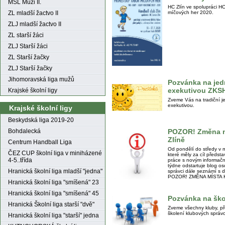
MSL Muži II.
HC Zlín ve spolupráci H
ZL mladší žactvo II
míčových her 2020.
ZLJ mladší žactvo II
ZL starší žáci
ZLJ Starší žáci
ZL Starší žačky
ZLJ Starší žačky
Jihomoravská liga mužů
Pozvánka na jed
exekutivou ZKS
Krajské školní ligy
Zveme Vás na tradiční j
exekutivou.
Krajské školní ligy
Beskydská liga 2019-20
POZOR! Změna mí
Bohdalecká
Zlíně
Centrum Handball Liga
Od pondělí do středy v m
ČEZ CUP školní liga v miniházené
které měly za cíl předst
4-5..třída
práce s novým informačn
týdne odstartuje blog os
Hranická školní liga mladší "jedna"
správci dále seznámí s 
POZOR! ZMĚNA MÍSTA 
Hranická školní liga "smíšená" 23
Hranická školní liga "smíšená" 45
Pozvánka na ško
Hranická Školní liga starší "dvě"
Zveme všechny kluby, př
školení klubových správ
Hranická školní liga "starší" jedna