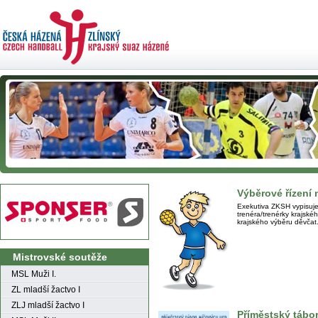
Výběrové řízení 
Exekutiva ZKSH vypisuje
trenéra/trenérky krajské
krajského výběru děvčat
Mistrovské soutěže
MSL Muži I.
ZL mladší žactvo I
ZLJ mladší žactvo I
Příměstský tábo