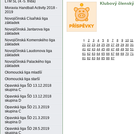
LTM ŠL (4.-5. třída)
Klubový členský
Moravia Handball Activity 2018 -
2019
Novojičínská Císařská liga
základek
Novojičínská Jantarova liga
základek
Novojičínská Komenského liga
1
2
3
4
5
6
7
8
9
10
11
základek
21
22
23
24
25
26
27
28
29
30
31
41
42
43
44
45
46
47
48
49
50
51
Novojičínská Laudonova liga
61
62
63
64
65
66
67
68
69
70
71
základek
81
82
83
84
85
86
87
Novojičínská Palackého liga
základek
Olomoucká liga mladší
Olomoucká liga starší
Opavská liga ŠD 13.12.2018
skupina C
Opavská liga ŠD 13.12.2018
skupina D
Opavská liga ŠD 21.3.2019
skupina C
Opavská liga ŠD 21.3.2019
skupina D
Opavská liga ŠD 28.5.2019
skupina C